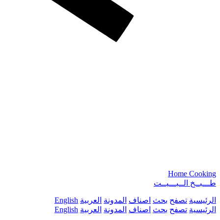
Home Cooking
طـــبــخ الــبـــيــت
الرئيسية
تصفح
بحث
اصناف
المدونة
العربية
English
الرئيسية
تصفح
بحث
اصناف
المدونة
العربية
English