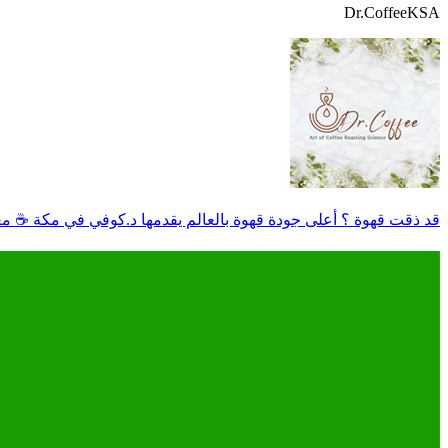
Dr.CoffeeKSA
قد ذقت قهوة ؟ أعلى جودة قهوة بالعالم يقدمها د.كوفي في مكة ☕ معتم