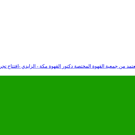
د من جمعية القهوة المختصة دكتور القهوة مكة - الزايدي -افتتاح تجر