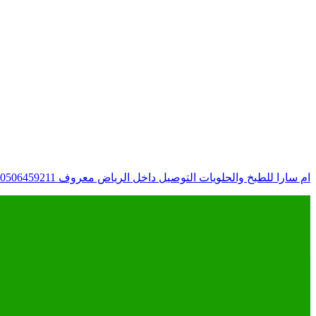
ام سارا للطبخ والحلويات التوصيل داخل الرياض معروف whatsApp : 0506459211 التواصل عبر الواتس َ