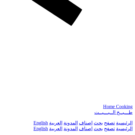
Home Cooking
طـــبــخ الــبـــيــت
الرئيسية
تصفح
بحث
اصناف
المدونة
العربية
English
الرئيسية
تصفح
بحث
اصناف
المدونة
العربية
English