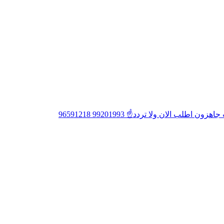
 الان ولا تردد☝ 99201993 96591218