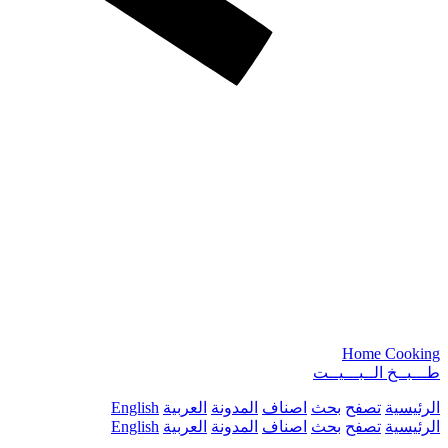
Home Cooking
طـــبــخ الــبـــيــت
الرئيسية
تصفح
بحث
اصناف
المدونة
العربية
English
الرئيسية
تصفح
بحث
اصناف
المدونة
العربية
English