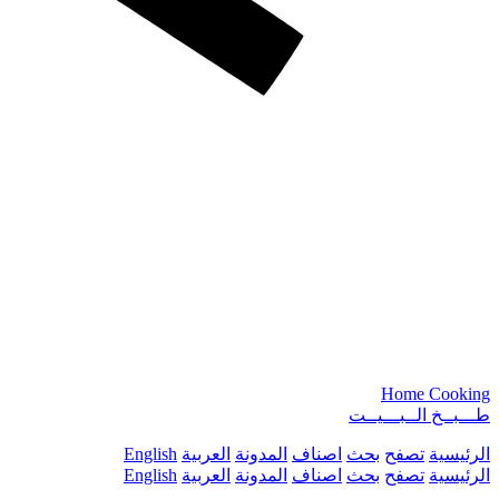
Home Cooking
طـــبــخ الــبـــيــت
الرئيسية
تصفح
بحث
اصناف
المدونة
العربية
English
الرئيسية
تصفح
بحث
اصناف
المدونة
العربية
English