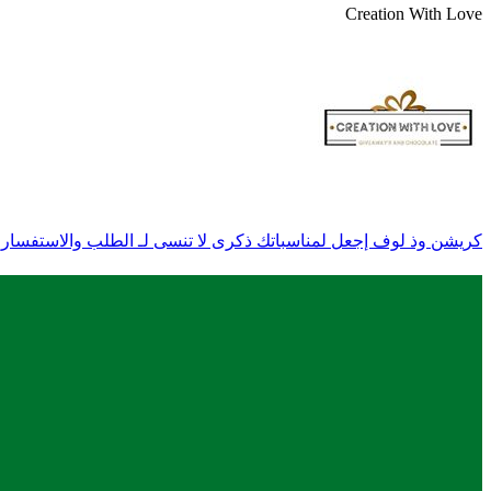
Creation With Love
كريشن وذ لوف إجعل لمناسباتك ذكرى لا تنسى لـ الطلب والاستفسار