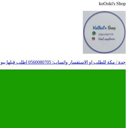
koOoki's Shop
جدة / مكة للطلب او الاستفسار واتساب: 0560080705 اطلب قبلها بيومين و عشان راحتك نوصلك الكوكيز الين عندك سعر التوصيل حسب المنطقه