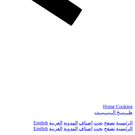
Home Cooking
طـــبــخ الــبـــيــت
الرئيسية
تصفح
بحث
اصناف
المدونة
العربية
English
الرئيسية
تصفح
بحث
اصناف
المدونة
العربية
English