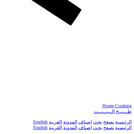
Home Cooking
طـــبــخ الــبـــيــت
الرئيسية
تصفح
بحث
اصناف
المدونة
العربية
English
الرئيسية
تصفح
بحث
اصناف
المدونة
العربية
English