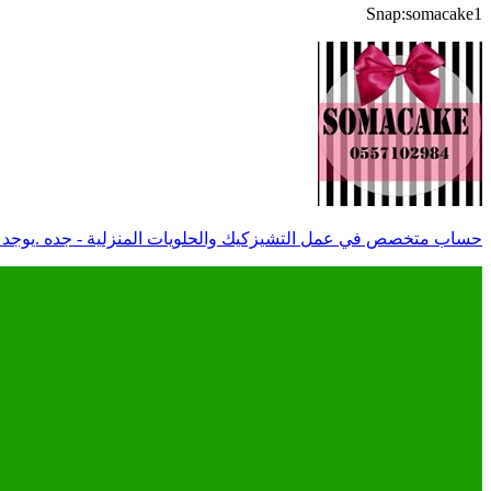
Snap:somacake1
حساب متخصص في عمل التشيزكيك والحلويات المنزلية - جده .يوجد توصيل للطلب واتس اب 02984