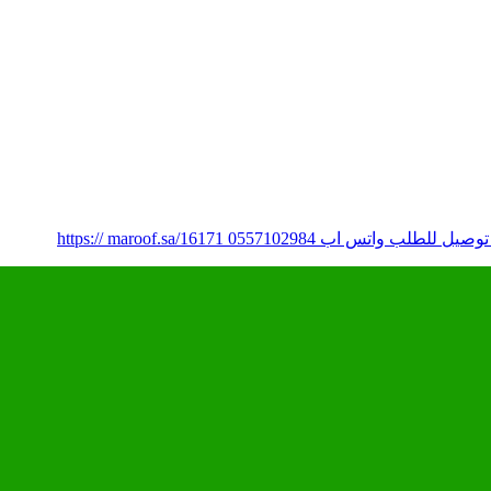
05571 https:// maroof.sa/16171