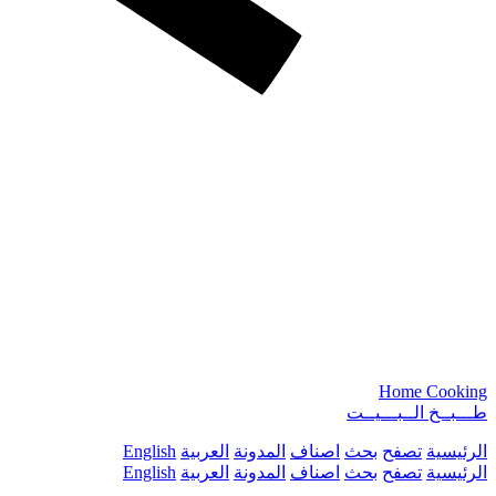
Home Cooking
طـــبــخ الــبـــيــت
الرئيسية
تصفح
بحث
اصناف
المدونة
العربية
English
الرئيسية
تصفح
بحث
اصناف
المدونة
العربية
English