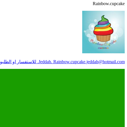
Rainbow.cupcake
Rainbow.cupcake.jeddah@hotmail.com
Jeddah.
. للاستفسار او الطلبواتس اب فقط 0565787822 التوصيل داخل