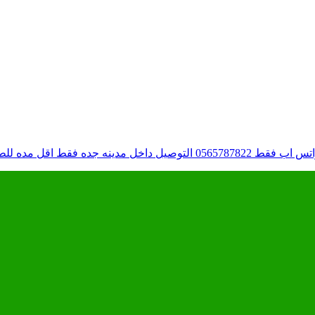
 مدينه جده فقط اقل مده للطلب ٣ ايام